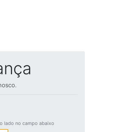
ança
nosco.
ao lado no campo abaixo