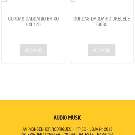
CORDAS DADDARIO BAIXO
CORDAS DADDARIO UKELELE
EXL170
EJ63C
VER MAIS
VER MAIS
AUDIO MUSIC
AV. MONSENHOR RODRIGUES
-
1ºPISO
-
LOJA N° 2013
GALERIA JEBAI CENTER
-
CIUDAD DEL ESTE
-
PARAGUAI