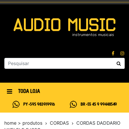
TODA LOJA
PY +595 983919916
BR +55 45 9 99448549
home
>
produtos
CORDAS
CORDAS DADDARIO