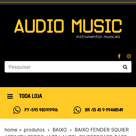
TODA LOJA
PY +595 983919916
BR +55 45 9 99448549
home
>
produtos
BAIXO
BAIXO FENDER SQUIER