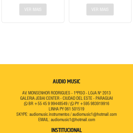
VER MAIS
VER MAIS
AUDIO MUSIC
AV. MONSENHOR RODRIGUES
-
1ºPISO
-
LOJA N° 2013
GALERIA JEBAI CENTER
-
CIUDAD DEL ESTE
-
PARAGUAI
BR +55 45 9 99448549 /
PY +595 983919916
LINHA PY 061 501519
SKYPE: audiomusic.instrumentos / audiomusic1@hotmail.com
EMAIL: audiomusic1@hotmail.com
INSTITUCIONAL