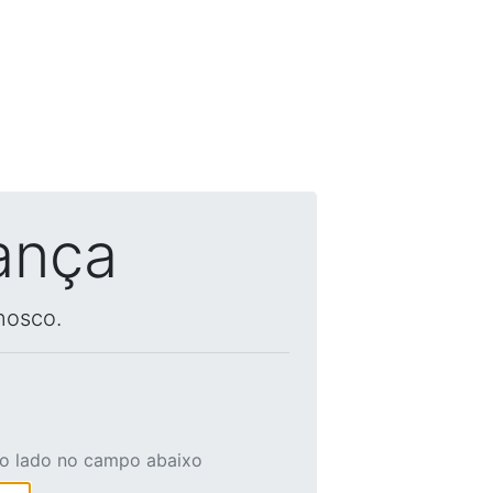
ança
nosco.
ao lado no campo abaixo